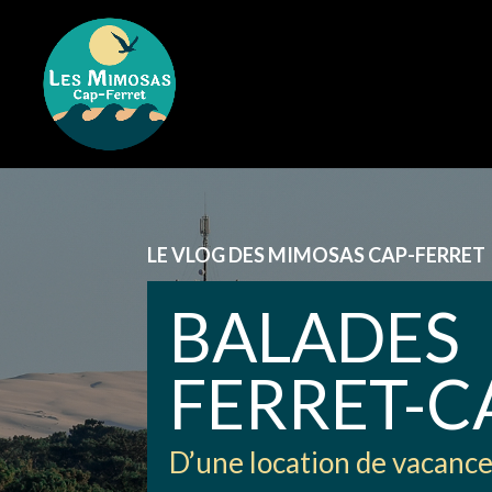
LE VLOG DES MIMOSAS CAP-FERRET
BALADES
FERRET-C
D’une location de vacance